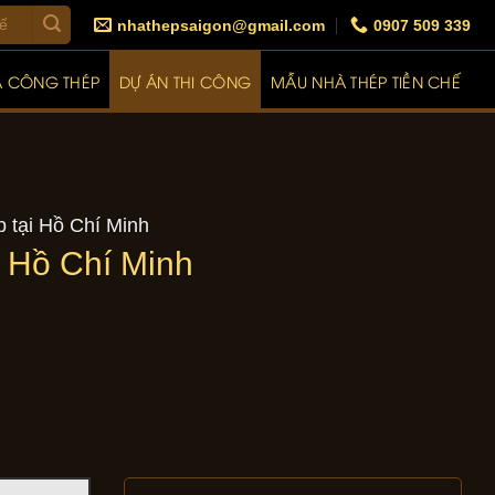
nhathepsaigon@gmail.com
0907 509 339
A CÔNG THÉP
DỰ ÁN THI CÔNG
MẪU NHÀ THÉP TIỀN CHẾ
 tại Hồ Chí Minh
i Hồ Chí Minh