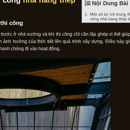
hi công
nhà hàng thép
Nội Dung Bài 
Một số lợi ích trong th
công nhà hàng thép t
 thi công
h trước ở nhà xưởng và khi thi công chỉ cần lắp ghép vì thế gi
m ảnh hưởng của thời tiết lên quá trình xây dựng. Điều này gi
nhanh chóng đi vào hoạt động.