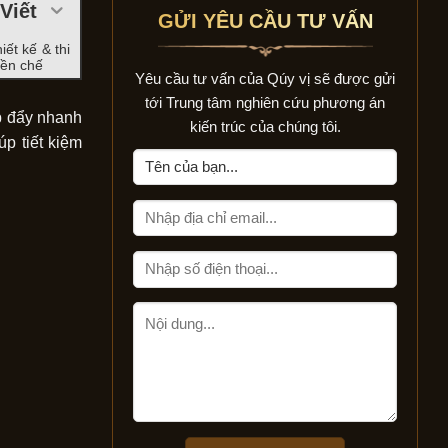
Viết
GỬI YÊU CẦU TƯ VẤN
iết kế & thi
iền chế
Yêu cầu tư vấn của Qúy vị sẽ được gửi
tới Trung tâm nghiên cứu phương án
úp đẩy nhanh
kiến trúc của chúng tôi.
úp tiết kiệm