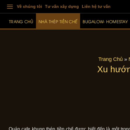
Skip
Về chúng tôi
Tư vấn xây dựng
Liên hệ tư vấn
to
content
TRANG CHỦ
NHÀ THÉP TIỀN CHẾ
BUGALOW- HOMESTAY
Trang Chủ
»
Xu hướn
Quán cafe khung thép tiền chế được biết đến là một tr