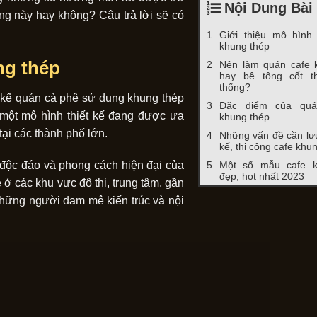
Nội Dung Bài 
ng này hay không? Câu trả lời sẽ có
Giới thiệu mô hình
khung thép
ng thép
Nên làm quán cafe 
hay bê tông cốt t
thống?
t kế quán cà phê sử dụng khung thép
Đặc điểm của qu
một mô hình thiết kế đang được ưa
khung thép
tại các thành phố lớn.
Những vấn đề cần lưu 
kế, thi công cafe khu
Một số mẫu cafe k
độc đáo và phong cách hiện đại của
đẹp, hot nhất 2023
ở các khu vực đô thị, trung tâm, gần
những người đam mê kiến trúc và nội