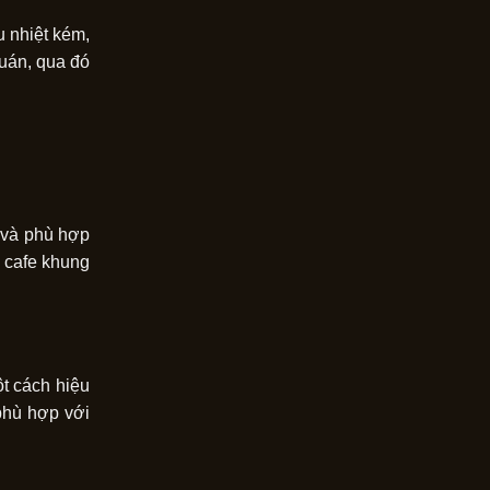
u nhiệt kém,
quán, qua đó
ế và phù hợp
 cafe khung
ột cách hiệu
phù hợp với