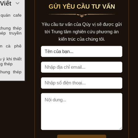
Viết
GỬI YÊU CẦU TƯ VẤN
 quán cafe
Yêu cầu tư vấn của Qúy vị sẽ được gửi
khung thép
tới Trung tâm nghiên cứu phương án
hép truyền
kiến trúc của chúng tôi.
án cà phê
ý khi thiết
ng thép
hung thép