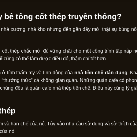
 bê tông cốt thép truyền thống?
nh nhà xưởng, nhà kho nhưng đến gần đây mới thật sự bùng nổ k
g cốt thép chắc mới đủ vững chãi cho một công trình tấp nập 
hế
cũng có thể làm được điều đó, thậm chí tốt hơn
 ở tính thẩm mỹ và linh động của
n
hà tiền chế dân dụn
g
. Kh
“thưởng thức” cả không gian quán. Những quán cafe có phong
 chúng đều là quán cafe nhà thép tiền chế. Điều này cũng lý giả
thép
ểm và hạn chế của nó. Tùy vào nhu cầu sử dụng và sở thích củ
của nó.