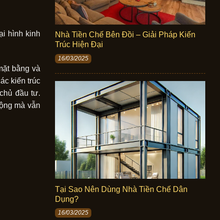
ại hình kinh
Nhà Tiền Chế Bên Đồi – Giải Pháp Kiến
Trúc Hiện Đại
16/03/2025
 mặt bằng và
ác kiến trúc
 chủ đầu tư.
 động mà vẫn
Tại Sao Nên Dùng Nhà Tiền Chế Dân
Dụng?
16/03/2025